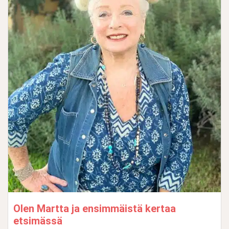
Olen Martta ja ensimmäistä kertaa
etsimässä