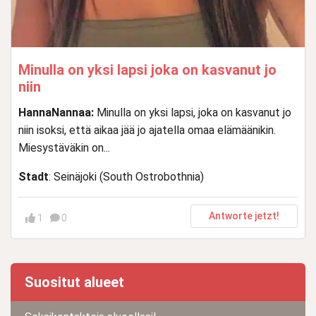
Minulla on yksi lapsi joka on kasvanut jo
niin
HannaNannaa:
Minulla on yksi lapsi, joka on kasvanut jo
niin isoksi, että aikaa jää jo ajatella omaa elämäänikin.
Miesystäväkin on...
Stadt
: Seinäjoki (South Ostrobothnia)
Antworte jetzt!
1
0
Suositut alueet