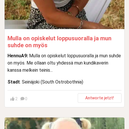
Mulla on opiskelut loppusuoralla ja mun
suhde on myös
HennuA9:
Mulla on opiskelut loppusuoralla ja mun suhde
on myös. Me ollaan oltu yhdessä mun kundikaverin
kanssa melkein teinis...
Stadt
: Seinäjoki (South Ostrobothnia)
Antworte jetzt!
2
0