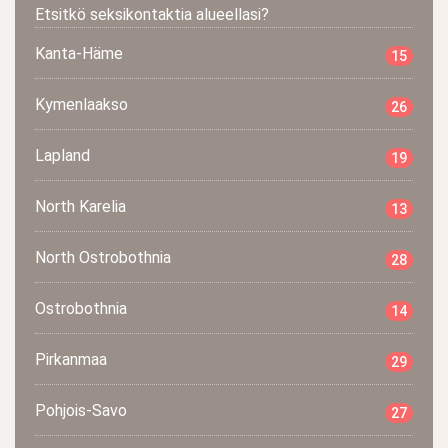
Etsitkö seksikontaktia alueellasi?
Kanta-Häme
15
Kymenlaakso
26
Lapland
19
North Karelia
13
North Ostrobothnia
28
Ostrobothnia
14
Pirkanmaa
29
Pohjois-Savo
27