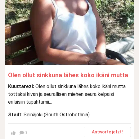
Olen ollut sinkkuna lähes koko ikäni mutta
Kuuttarezi:
Olen ollut sinkkuna lähes koko ikäni mutta
tottakai kivan ja seurallisen miehen seura kelpaisi
erilaisiin tapahtumii...
Stadt
: Seinäjoki (South Ostrobothnia)
Antworte jetzt!
0