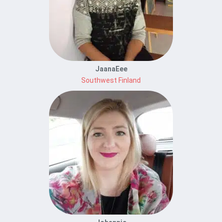
JaanaEee
Southwest Finland