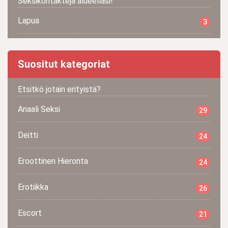
Seksikontakteja alueellasi!
Lapua
3
Suositut kategoriat
Etsitkö jotain erityistä?
Anaali Seksi
29
Deitti
24
Eroottinen Hieronta
24
Erotiikka
26
Escort
21