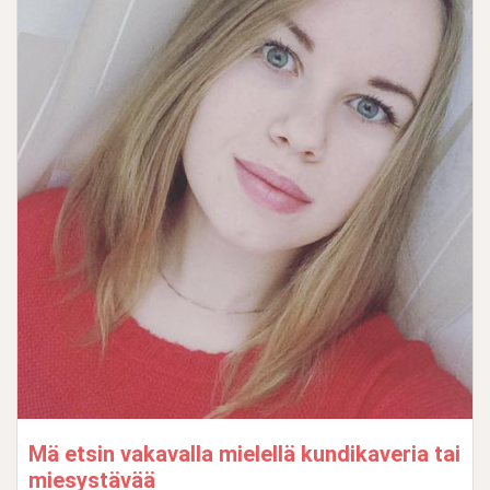
Mä etsin vakavalla mielellä kundikaveria tai
miesystävää