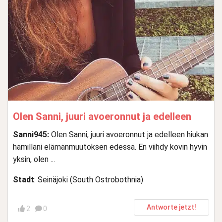
Olen Sanni, juuri avoeronnut ja edelleen
Sanni945:
Olen Sanni, juuri avoeronnut ja edelleen hiukan
hämilläni elämänmuutoksen edessä. En viihdy kovin hyvin
yksin, olen ...
Stadt
: Seinäjoki (South Ostrobothnia)
Antworte jetzt!
2
0