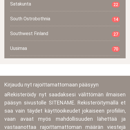
Satakunta
22
South Ostrobothnia
14
Southwest Finland
27
Uusimaa
70
Kirjaudu nyt rajoittamattomaan pääsyyn
aRekisteröidy nyt saadaksesi välittömän ilmaisen
pääsyn sivustolle SITENAME. Rekisteröitymällä et
saa vain täydet käyttöoikeudet jokaiseen profiiliin,
vaan avaat myös mahdollisuuden lähettää ja
vastaanottaa rajoittamattoman määrän viestejä