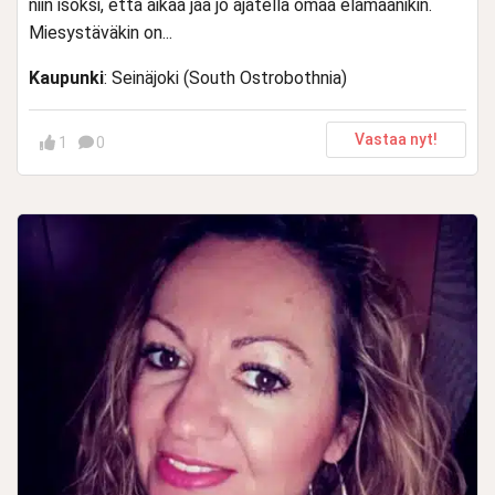
niin isoksi, että aikaa jää jo ajatella omaa elämäänikin.
Miesystäväkin on...
Kaupunki
: Seinäjoki (South Ostrobothnia)
Vastaa nyt!
1
0