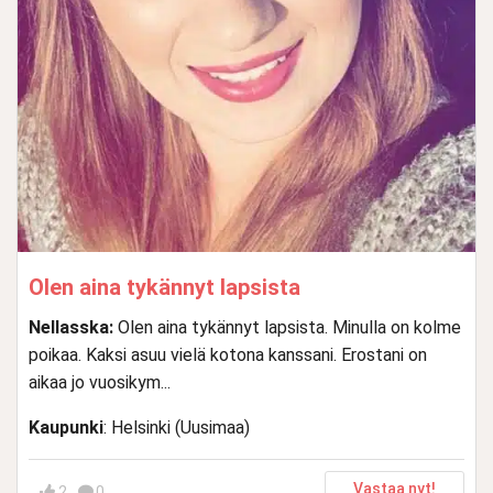
Olen aina tykännyt lapsista
Nellasska:
Olen aina tykännyt lapsista. Minulla on kolme
poikaa. Kaksi asuu vielä kotona kanssani. Erostani on
aikaa jo vuosikym...
Kaupunki
: Helsinki (Uusimaa)
Vastaa nyt!
2
0