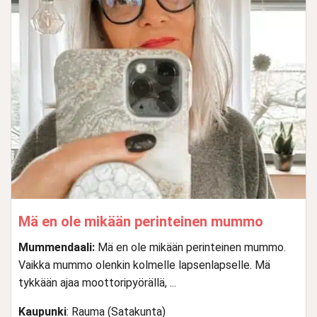
Mä en ole mikään perinteinen mummo
Mummendaali:
Mä en ole mikään perinteinen mummo.
Vaikka mummo olenkin kolmelle lapsenlapselle. Mä
tykkään ajaa moottoripyörällä, ...
Kaupunki
: Rauma (Satakunta)