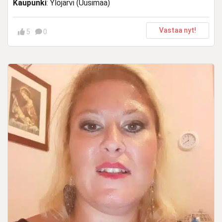
Kaupunki
: Ylöjärvi (Uusimaa)
Vastaa nyt!
5
0