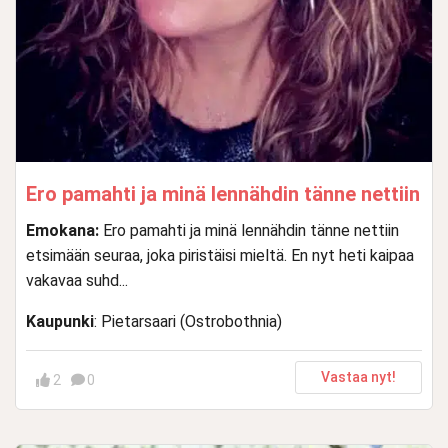
Ero pamahti ja minä lennähdin tänne nettiin
Emokana:
Ero pamahti ja minä lennähdin tänne nettiin
etsimään seuraa, joka piristäisi mieltä. En nyt heti kaipaa
vakavaa suhd...
Kaupunki
: Pietarsaari (Ostrobothnia)
Vastaa nyt!
2
0