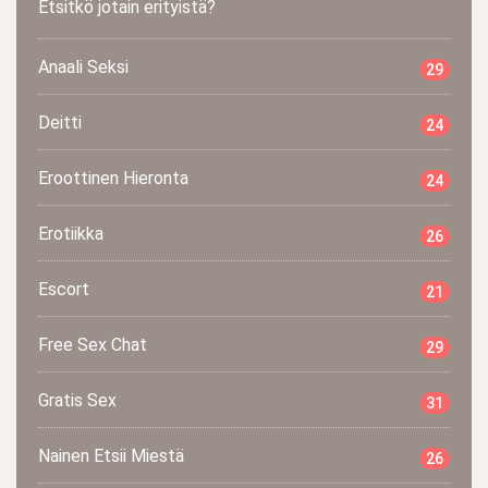
Etsitkö jotain erityistä?
Anaali Seksi
29
Deitti
24
Eroottinen Hieronta
24
Erotiikka
26
Escort
21
Free Sex Chat
29
Gratis Sex
31
Nainen Etsii Miestä
26