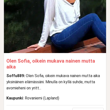
Olen Sofia, oikein mukava nainen mutta
aika
Soffu889:
Olen Sofia, oikein mukava nainen mutta aika
yksinäinen elämässäni. Minulla on kyllä suhde, mutta
avomieheni on yritt...
Kaupunki
: Rovaniemi (Lapland)