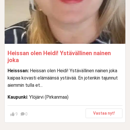
Heissan olen Heidi! Ystävällinen nainen
joka
Heisssan:
Heissan olen Heidi! Ystävällinen nainen joka
kaipaa kovasti elämäänsä ystävää. En jotenkin tajunnut
aiemmin tulla et...
Kaupunki
: Ylöjärvi (Pirkanmaa)
Vastaa nyt!
9
0