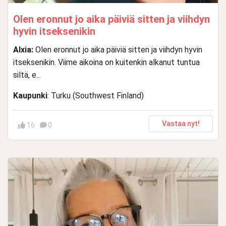
Olen eronnut jo aika päiviä sitten ja viihdyn
hyvin itseksenikin
Alxia:
Olen eronnut jo aika päiviä sitten ja viihdyn hyvin
itseksenikin. Viime aikoina on kuitenkin alkanut tuntua
siltä, e...
Kaupunki
: Turku (Southwest Finland)
Vastaa nyt!
16
0