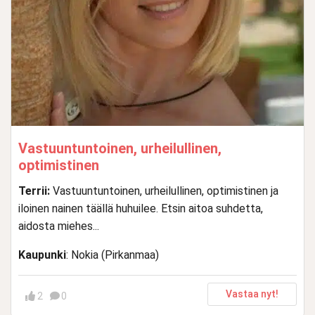
Vastuuntuntoinen, urheilullinen,
optimistinen
Terrii:
Vastuuntuntoinen, urheilullinen, optimistinen ja
iloinen nainen täällä huhuilee. Etsin aitoa suhdetta,
aidosta miehes...
Kaupunki
: Nokia (Pirkanmaa)
Vastaa nyt!
2
0