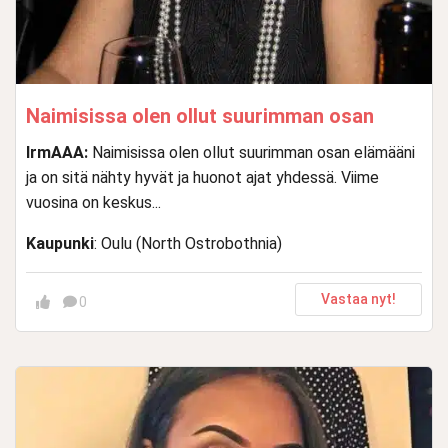
Naimisissa olen ollut suurimman osan
IrmAAA:
Naimisissa olen ollut suurimman osan elämääni
ja on sitä nähty hyvät ja huonot ajat yhdessä. Viime
vuosina on keskus...
Kaupunki
: Oulu (North Ostrobothnia)
Vastaa nyt!
0