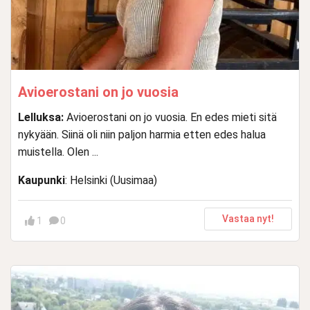
Avioerostani on jo vuosia
Lelluksa:
Avioerostani on jo vuosia. En edes mieti sitä
nykyään. Siinä oli niin paljon harmia etten edes halua
muistella. Olen ...
Kaupunki
: Helsinki (Uusimaa)
Vastaa nyt!
1
0