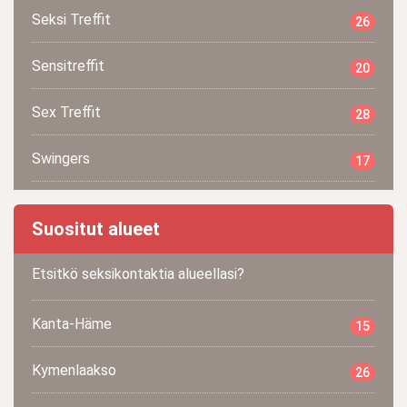
Seksi Treffit
26
Sensitreffit
20
Sex Treffit
28
Swingers
17
Suositut alueet
Etsitkö seksikontaktia alueellasi?
Kanta-Häme
15
Kymenlaakso
26