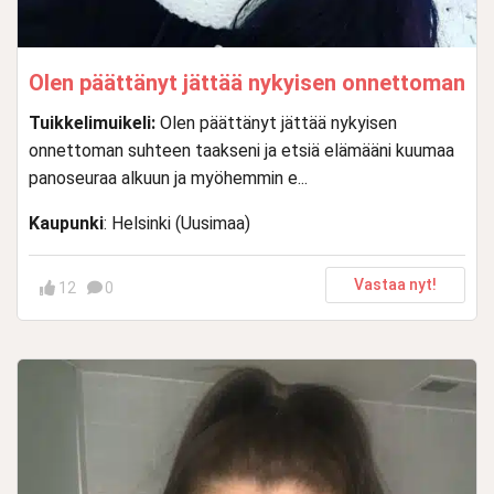
Olen päättänyt jättää nykyisen onnettoman
Tuikkelimuikeli:
Olen päättänyt jättää nykyisen
onnettoman suhteen taakseni ja etsiä elämääni kuumaa
panoseuraa alkuun ja myöhemmin e...
Kaupunki
: Helsinki (Uusimaa)
Vastaa nyt!
12
0