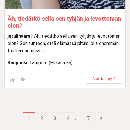
Äh, tiedätkö sellaisen tyhjän ja levottoman
olon?
jatulinvarsi:
Äh, tiedätkö sellaisen tyhjän ja levottoman
olon? Sen tunteen, että elämässä pitäisi olla enemmän,
tuntua enemmän, i...
Kaupunki
: Tampere (Pirkanmaa)
Vastaa nyt!
1
0
…
1
2
3
4
17