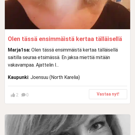
Olen tässä ensimmäistä kertaa tälläisellä
Marja1sa:
Olen tässä ensimmäistä kertaa tälläisellä
saitilla seuraa etsimässä. En jaksa miettiä mitään
vakavampaa. Ajattelin l...
Kaupunki
: Joensuu (North Karelia)
Vastaa nyt!
2
0