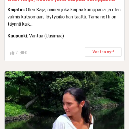
Kaijatin:
Olen Kaija, nainen joka kaipaa kumppania, ja olen
valmis katsomaan, löytyisikö hän täältä. Tämä netti on
täynnä kaik...
Kaupunki
: Vantaa (Uusimaa)
Vastaa nyt!
7
0