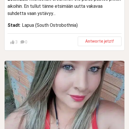
aikoihin. En tullut tänne etsimään uutta vakavaa
suhdetta vaan ystävyy...
Stadt
: Lapua (South Ostrobothnia)
Antworte jetzt!
3
0