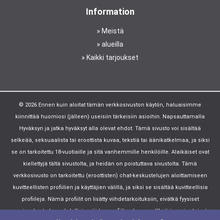
Information
Meistä
alueilla
Kaikki tarjoukset
© 2026 Ennen kuin aloitat tämän verkkosivuston käytön, haluaisimme
kiinnittää huomiosi (jälleen) useisiin tärkeisiin asioihin. Napsauttamalla
Hyväksyn ja jatka hyväksyt alla olevat ehdot. Tämä sivusto voi sisältää
selkeää, seksuaalista tai eroottista kuvaa, tekstiä tai äänikatkelmaa, ja siksi
se on tarkoitettu 18-vuotiaille ja sitä vanhemmille henkilöille. Alaikäiset ovat
kiellettyjä tältä sivustolta, ja heidän on poistuttava sivustolta. Tämä
verkkosivusto on tarkoitettu (eroottisten) chat-keskustelujen aloittamiseen
kuvitteellisten profiilien ja käyttäjien välillä, ja siksi se sisältää kuvitteellisia
profiileja. Nämä profiilit on lisätty viihdetarkoituksiin, eivätkä fyysiset
sopimukset ole mahdollisia näiden profiilien kanssa. Yksityisyys ja yleiset