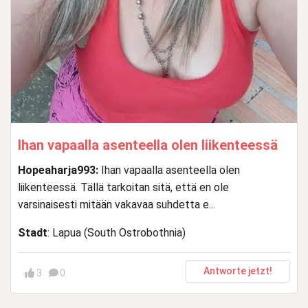
Ihan vapaalla asenteella olen liikenteessä
Hopeaharja993:
Ihan vapaalla asenteella olen
liikenteessä. Tällä tarkoitan sitä, että en ole
varsinaisesti mitään vakavaa suhdetta e...
Stadt
: Lapua (South Ostrobothnia)
Antworte jetzt!
3
0