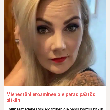
Miehestäni eroaminen ole paras päätös
pitkiin
Loiimasx:
Miehestäni eroaminen ole paras päätös pitkiin