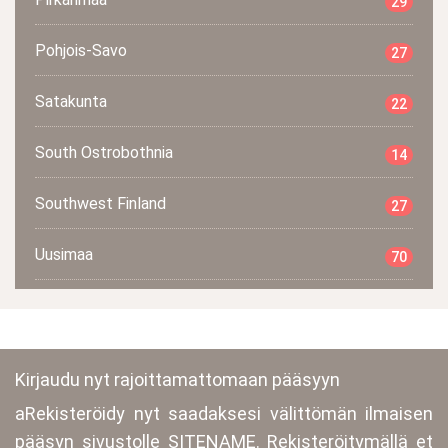
29
Pohjois-Savo
27
Satakunta
22
South Ostrobothnia
14
Southwest Finland
27
Uusimaa
70
Kirjaudu nyt rajoittamattomaan pääsyyn
aRekisteröidy nyt saadaksesi välittömän ilmaisen
pääsyn sivustolle SITENAME. Rekisteröitymällä et