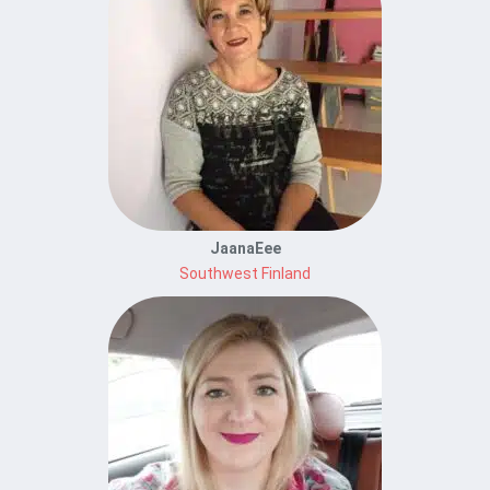
JaanaEee
Southwest Finland