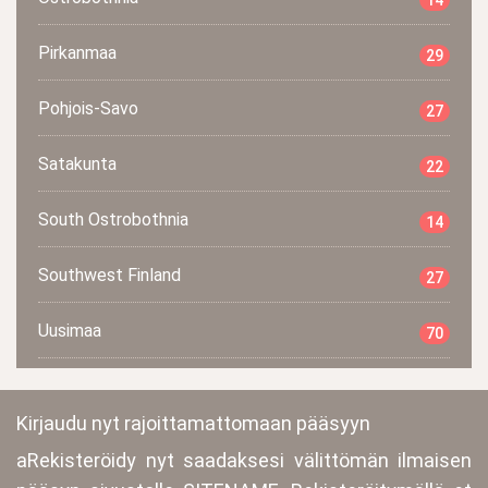
Pirkanmaa
29
Pohjois-Savo
27
Satakunta
22
South Ostrobothnia
14
Southwest Finland
27
Uusimaa
70
Kirjaudu nyt rajoittamattomaan pääsyyn
aRekisteröidy nyt saadaksesi välittömän ilmaisen