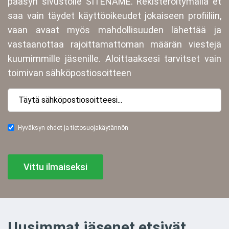
pääsyn sivustolle SITENAME. Rekisteröitymällä et
saa vain täydet käyttöoikeudet jokaiseen profiiliin,
vaan avaat myös mahdollisuuden lähettää ja
vastaanottaa rajoittamattoman määrän viestejä
kuumimmille jäsenille. Aloittaaksesi tarvitset vain
toimivan sähköpostiosoitteen
Hyväksyn ehdot ja tietosuojakäytännön
Vittu ilmaiseksi
Uusimmat jäsenet etsivät