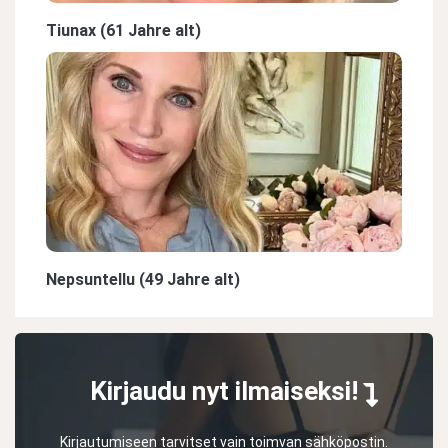
Tiunax (61 Jahre alt)
Nepsuntellu (49 Jahre alt)
Kirjaudu nyt ilmaiseksi!
Kirjautumiseen tarvitset vain toimvan sähköpostin.