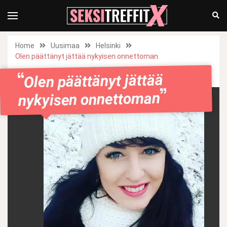
Home
Uusimaa
Helsinki
Olen päättänyt jättää nykyisen onnettoman
Olen päättänyt jättää
nykyisen onnettoman