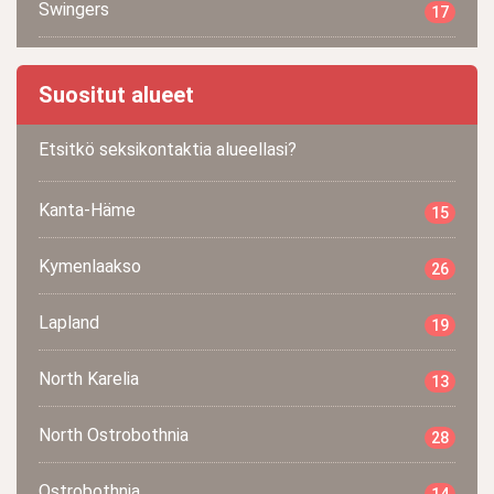
Swingers
17
Suositut alueet
Etsitkö seksikontaktia alueellasi?
Kanta-Häme
15
Kymenlaakso
26
Lapland
19
North Karelia
13
North Ostrobothnia
28
Ostrobothnia
14