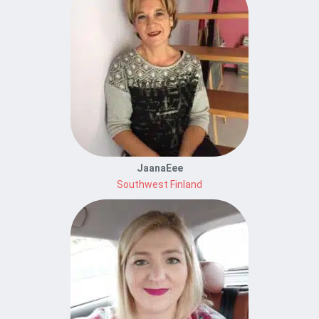
JaanaEee
Southwest Finland