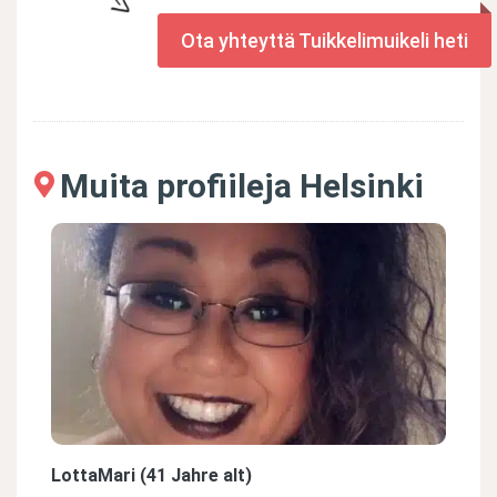
Ota yhteyttä Tuikkelimuikeli heti
Muita profiileja Helsinki
LottaMari (41 Jahre alt)