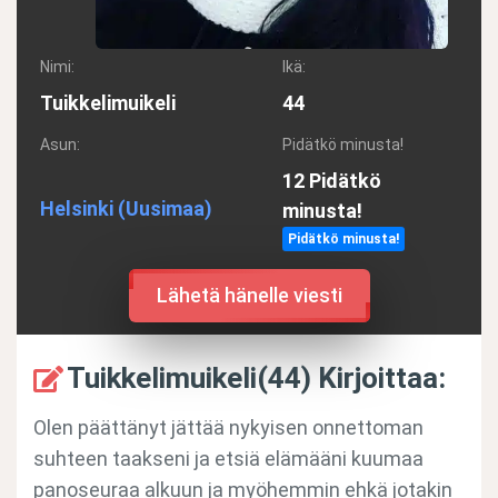
Nimi:
Ikä:
Tuikkelimuikeli
44
Asun:
Pidätkö minusta!
12 Pidätkö
Helsinki
(Uusimaa)
minusta!
Pidätkö minusta!
Lähetä hänelle viesti
Tuikkelimuikeli(44) Kirjoittaa:
Olen päättänyt jättää nykyisen onnettoman
suhteen taakseni ja etsiä elämääni kuumaa
panoseuraa alkuun ja myöhemmin ehkä jotakin