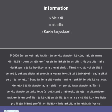
Information
Meistä
alueilla
Kaikki tarjoukset
© 2026 Ennen kuin aloitat tämän verkkosivuston käytön, haluaisimme
kiinnittää huomiosi (jälleen) useisiin tärkeisiin asioihin. Napsauttamalla
Hyväksyn ja jatka hyväksyt alla olevat ehdot. Tämä sivusto voi sisältää
selkeää, seksuaalista tai eroottista kuvaa, tekstiä tai äänikatkelmaa, ja siksi
se on tarkoitettu 18-vuotiaille ja sitä vanhemmille henkilöille. Alaikäiset ovat
kiellettyjä tältä sivustolta, ja heidän on poistuttava sivustolta. Tämä
verkkosivusto on tarkoitettu (eroottisten) chat-keskustelujen aloittamiseen
kuvitteellisten profiilien ja käyttäjien välillä, ja siksi se sisältää kuvitteellisia
profiileja. Nämä profiilit on lisätty viihdetarkoituksiin, eivätkä fyysiset
sopimukset ole mahdollisia näiden profiilien kanssa. Yksityisyys ja yleiset